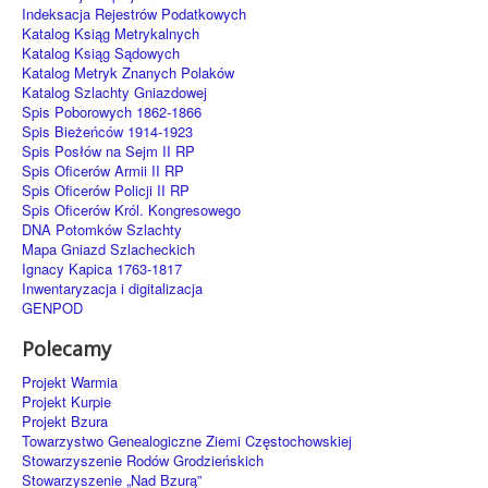
Indeksacja Rejestrów Podatkowych
Katalog Ksiąg Metrykalnych
Katalog Ksiąg Sądowych
Katalog Metryk Znanych Polaków
Katalog Szlachty Gniazdowej
Spis Poborowych 1862-1866
Spis Bieżeńców 1914-1923
Spis Posłów na Sejm II RP
Spis Oficerów Armii II RP
Spis Oficerów Policji II RP
Spis Oficerów Król. Kongresowego
DNA Potomków Szlachty
Mapa Gniazd Szlacheckich
Ignacy Kapica 1763-1817
Inwentaryzacja i digitalizacja
GENPOD
Polecamy
Projekt Warmia
Projekt Kurpie
Projekt Bzura
Towarzystwo Genealogiczne Ziemi Częstochowskiej
Stowarzyszenie Rodów Grodzieńskich
Stowarzyszenie „Nad Bzurą”